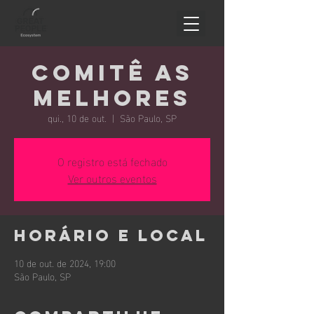
Comitê As
Melhores
qui., 10 de out.
  |  
São Paulo, SP
O registro está fechado
Ver outros eventos
Horário e local
10 de out. de 2024, 19:00
São Paulo, SP