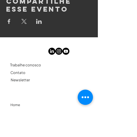
Compartilhe
esse evento
Conecte-se
Trabalhe conosco
Contato
Newsletter
Menu
Home
Quem Somos
Soluções
Conteúdos
Nossa História