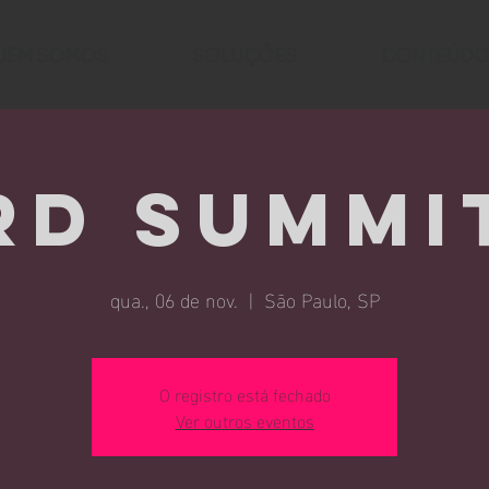
UEM SOMOS
SOLUÇÕES
CONTEÚDO
RD SUMMI
qua., 06 de nov.
  |  
São Paulo, SP
O registro está fechado
Ver outros eventos