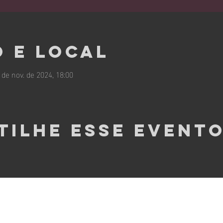
 e local
 de nov. de 2024, 18:00
tilhe esse event
Conecte-se