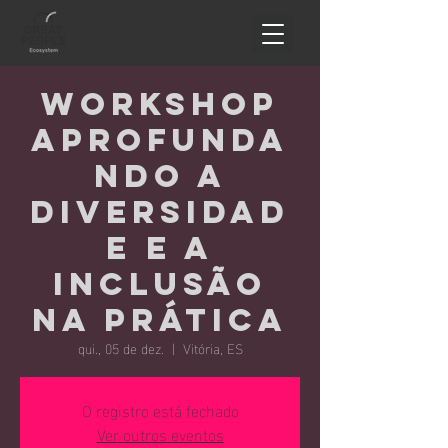
Workshop
Aprofunda
ndo a
Diversidad
e e a
Inclusão
na prática
qui., 05 de dez.
  |  
Vitória, ES
O registro está fechado
Ver outros eventos