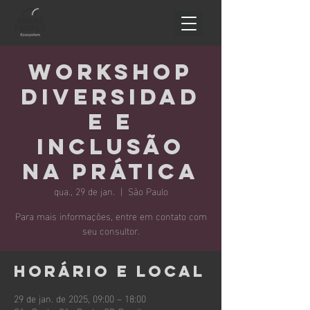
Workshop
Diversidad
e e
inclusão
na prática
qua., 29 de jan.
  |  
São Paulo
Para mais informações, entre em contato com
seu consultor.
Horário e local
29 de jan. de 2025, 09:00 – 18:00