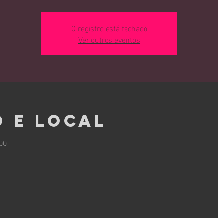
O registro está fechado
Ver outros eventos
 e local
:00