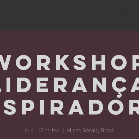
UEM SOMOS
SOLUÇÕES
CONTEÚDO
Worksho
Lideranç
nspirado
qua., 12 de fev.
  |  
Minas Gerais, Brasil