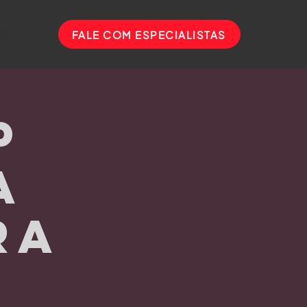
S
FALE COM ESPECIALISTAS
p
a
ra