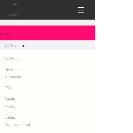
Artigos
All Posts
All Posts
Diversidade
e Inclusão
ESG
Saúde
Mental
Cultura
Organizacional