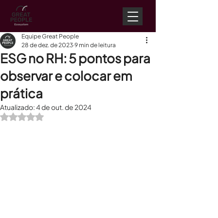
Equipe Great People
28 de dez. de 2023
9 min de leitura
ESG no RH: 5 pontos para
observar e colocar em
prática
Atualizado:
4 de out. de 2024
Avaliado com NaN de 5 estrelas.